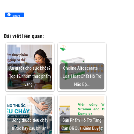
Share
Bài viết liên quan:
Ăn gì tốt cho sức khỏe?
Choline Alfoscerate –
Top 12 nhóm thực phẩm
Loại Hoạt Chất Hỗ Trợ
vàng…
Não Bộ…
Uống thuốc tiêu chảy
Sản Phẩm Hỗ Trợ Tăng
trước hay sau khi ăn?
Cân Đã Qua Kiểm Duyệt: