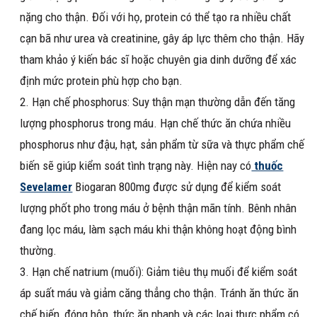
nặng cho thận. Đối với họ, protein có thể tạo ra nhiều chất
cạn bã như urea và creatinine, gây áp lực thêm cho thận. Hãy
tham khảo ý kiến bác sĩ hoặc chuyên gia dinh dưỡng để xác
định mức protein phù hợp cho bạn.
Hạn chế phosphorus: Suy thận mạn thường dẫn đến tăng
lượng phosphorus trong máu. Hạn chế thức ăn chứa nhiều
phosphorus như đậu, hạt, sản phẩm từ sữa và thực phẩm chế
biến sẽ giúp kiểm soát tình trạng này. Hiện nay có
thuốc
Sevelamer
Biogaran 800mg được sử dụng để kiểm soát
lượng phốt pho trong máu ở bệnh thận mãn tính. Bênh nhân
đang lọc máu, làm sạch máu khi thận không hoạt động bình
thường.
Hạn chế natrium (muối): Giảm tiêu thụ muối để kiểm soát
áp suất máu và giảm căng thẳng cho thận. Tránh ăn thức ăn
chế biến, đóng hộp, thức ăn nhanh và các loại thực phẩm có