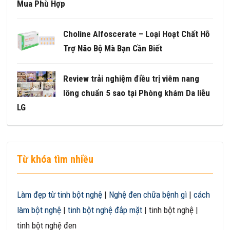
Mua Phù Hợp
Choline Alfoscerate – Loại Hoạt Chất Hỗ
Trợ Não Bộ Mà Bạn Cần Biết
Review trải nghiệm điều trị viêm nang
lông chuẩn 5 sao tại Phòng khám Da liễu
LG
Từ khóa tìm nhiều
Làm đẹp từ tinh bột nghệ
|
Nghệ đen chữa bệnh gì
|
cách
làm bột nghệ
|
tinh bột nghệ đắp mặt
| tinh bột nghệ |
tinh bột nghệ đen