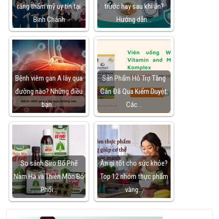
răng thẩm mỹ uy tín tại
trước hay sau khi ăn?
Bình Chánh
Hướng dẫn…
Bệnh viêm gan A lây qua
Sản Phẩm Hỗ Trợ Tăng
đường nào? Những điều
Cân Đã Qua Kiểm Duyệt:
bạn…
Các…
So sánh Siro Bổ Phế
Ăn gì tốt cho sức khỏe?
Nam Hà và Thiên Môn Bổ
Top 12 nhóm thực phẩm
Phổi…
vàng…