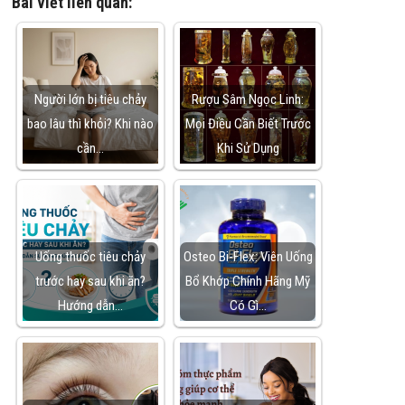
Bài viết liên quan:
Người lớn bị tiêu chảy
Rượu Sâm Ngọc Linh:
bao lâu thì khỏi? Khi nào
Mọi Điều Cần Biết Trước
cần…
Khi Sử Dụng
Uống thuốc tiêu chảy
Osteo Bi-Flex: Viên Uống
trước hay sau khi ăn?
Bổ Khớp Chính Hãng Mỹ
Hướng dẫn…
Có Gì…