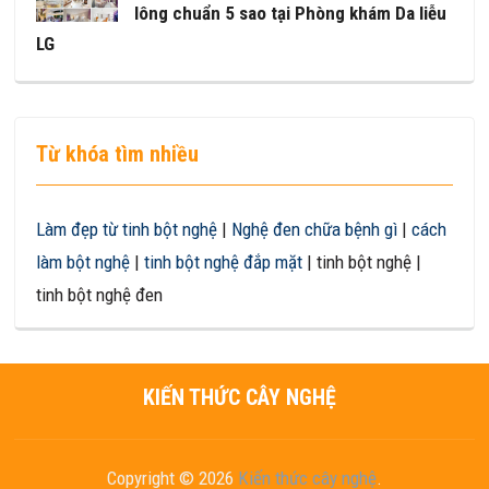
lông chuẩn 5 sao tại Phòng khám Da liễu
LG
Từ khóa tìm nhiều
Làm đẹp từ tinh bột nghệ
|
Nghệ đen chữa bệnh gì
|
cách
làm bột nghệ
|
tinh bột nghệ đắp mặt
| tinh bột nghệ |
tinh bột nghệ đen
KIẾN THỨC CÂY NGHỆ
Copyright © 2026
Kiến thức cây nghệ
.