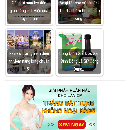
Cách trị mụn lẹo dân
Ăn gì tốt cho sức khỏe?
gian bằng chỉ: Hiệu quả
Top 12 nhóm thực phẩm
hay mê tín?
vàng…
Review trải nghiệm điều
Long Đờm Giải Độc Gan
trị viêm nang lông chuẩn
Bình Đông Là Gì? Công
5…
Dụng,…