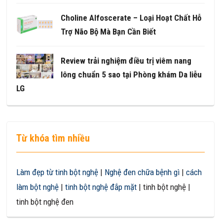
Choline Alfoscerate – Loại Hoạt Chất Hỗ
Trợ Não Bộ Mà Bạn Cần Biết
Review trải nghiệm điều trị viêm nang
lông chuẩn 5 sao tại Phòng khám Da liễu
LG
Từ khóa tìm nhiều
Làm đẹp từ tinh bột nghệ
|
Nghệ đen chữa bệnh gì
|
cách
làm bột nghệ
|
tinh bột nghệ đắp mặt
| tinh bột nghệ |
tinh bột nghệ đen