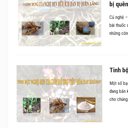
bị quên
Củ nghệ – 
bài thuốc 
những côn
Tinh bộ
Một số bạ
đang băn k
cho chúng 