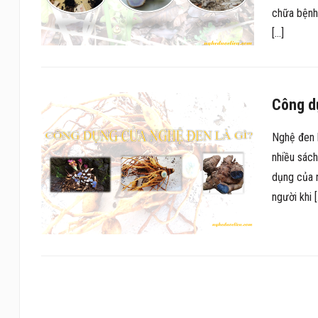
chữa bệnh 
[…]
Công dụ
Nghệ đen l
nhiều sách
dụng của 
người khi 