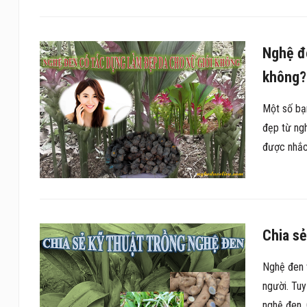
Nghệ đe
không?
Một số bạ
đẹp từ ngh
được nhắc 
Chia sẻ
Nghệ đen v
người. Tuy
nghệ đen. 