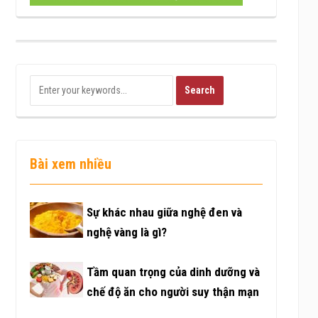
Bài xem nhiều
Sự khác nhau giữa nghệ đen và
nghệ vàng là gì?
Tầm quan trọng của dinh dưỡng và
chế độ ăn cho người suy thận mạn