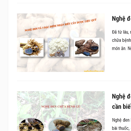
Nghệ đe
Đã từ lâu,
chữa bệnh 
món ăn. Ng
Nghệ đe
cần biế
Nghệ đen l
bài thuốc,