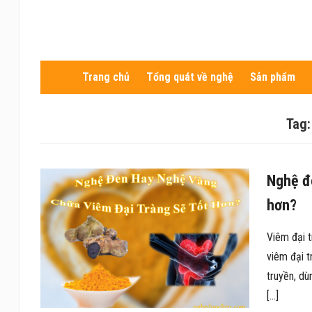
Trang chủ
Tổng quát về nghệ
Sản phẩm
Tag:
Nghệ đe
hơn?
Viêm đại t
viêm đại t
truyền, dù
[…]