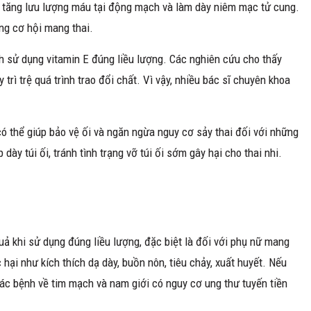
h tăng lưu lượng máu tại động mạch và làm dày niêm mạc tử cung.
ng cơ hội mang thai.
h sử dụng vitamin E đúng liều lượng. Các nghiên cứu cho thấy
trì trệ quá trình trao đổi chất. Vì vậy, nhiều bác sĩ chuyên khoa
ó thể giúp bảo vệ ối và ngăn ngừa nguy cơ sảy thai đối với những
 dày túi ối, tránh tình trạng vỡ túi ối sớm gây hại cho thai nhi.
quả khi sử dụng đúng liều lượng, đặc biệt là đối với phụ nữ mang
 hại như kích thích dạ dày, buồn nôn, tiêu chảy, xuất huyết. Nếu
các bệnh về tim mạch và nam giới có nguy cơ ung thư tuyến tiền