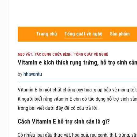
Trang chủ
Tổng quát về nghệ
Sản phẩm
,
,
MẸO VẶT
TÁC DỤNG CHỮA BỆNH
TỔNG QUÁT VỀ NGHỆ
Vitamin e kích thích rụng trứng, hỗ trợ sinh sả
by
hhavantu
Vitamin E là một chất chống oxy hóa, giúp bảo vệ màng tế 
ít người biết rằng vitamin E còn có tác dụng hỗ trợ sinh sản
trong bài viết dưới đây để có câu trả lời.
Cách Vitamin E hỗ trợ sinh sản là gì?
Có nhiều loại dầu thực vật, hoa quả, rau xanh, thịt, trứng,