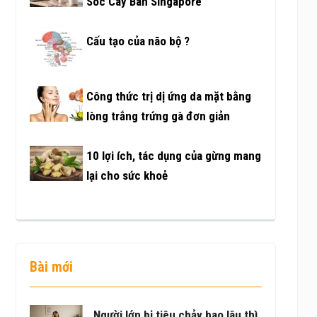
Sóc Cây Bàn Singapore
Cấu tạo của não bộ ?
Công thức trị dị ứng da mặt bằng
lòng trắng trứng gà đơn giản
10 lợi ích, tác dụng của gừng mang
lại cho sức khoẻ
Bài mới
Người lớn bị tiêu chảy bao lâu thì