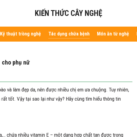
KIẾN THỨC CÂY NGHỆ
Kỹ thuật trồng nghệ
Tác dụng chữa bệnh
Món ăn từ nghệ
n cho phụ nữ
bào và làm đẹp da, nên được nhiều chị em ưa chuộng. Tuy nhiên,
 rất tốt. Vậy tại sao lại như vậy? Hãy cùng tìm hiểu thông tin
 sữa,… chứa nhiều vitamin E – một dạng hợp chất tan được trong