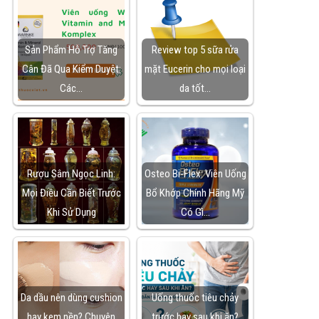
Sản Phẩm Hỗ Trợ Tăng
Review top 5 sữa rửa
Cân Đã Qua Kiểm Duyệt:
mặt Eucerin cho mọi loại
Các…
da tốt…
Rượu Sâm Ngọc Linh:
Osteo Bi-Flex: Viên Uống
Mọi Điều Cần Biết Trước
Bổ Khớp Chính Hãng Mỹ
Khi Sử Dụng
Có Gì…
Da dầu nên dùng cushion
Uống thuốc tiêu chảy
hay kem nền? Chuyên
trước hay sau khi ăn?