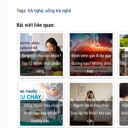
Tags:
trà nghệ
,
uống trà nghệ
Bài viết liên quan:
Ăn gì tốt cho sức khỏe?
Bệnh viêm gan A lây qua
Các
Top 12 nhóm thực phẩm
đường nào? Những điều
cho 
vàng…
bạn…
Uống thuốc tiêu chảy
Người lớn bị tiêu chảy
Uốn
trước hay sau khi ăn?
bao lâu thì khỏi? Khi nào
khô
Hướng dẫn…
cần…