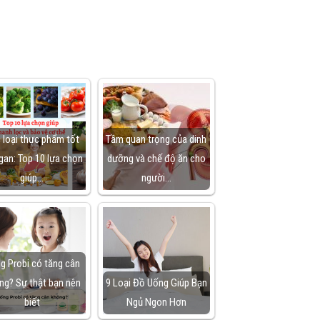
 loại thực phẩm tốt
Tầm quan trọng của dinh
gan: Top 10 lựa chọn
dưỡng và chế độ ăn cho
giúp…
người…
g Probi có tăng cân
ng? Sự thật bạn nên
9 Loại Đồ Uống Giúp Bạn
biết
Ngủ Ngon Hơn