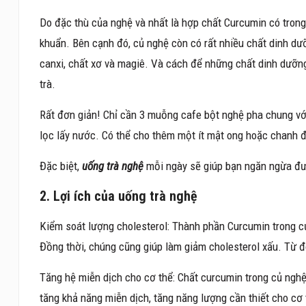
Do đặc thù của nghệ và nhất là hợp chất Curcumin có tron
khuẩn. Bên cạnh đó, củ nghệ còn có rất nhiều chất dinh dưỡn
canxi, chất xơ và magiê. Và cách để những chất dinh dưỡn
trà.
Rất đơn giản! Chỉ cần 3 muỗng cafe bột nghệ pha chung với
lọc lấy nước. Có thể cho thêm một ít mật ong hoặc chanh đ
Đặc biệt,
uống trà nghệ
mỗi ngày sẽ giúp bạn ngăn ngừa đ
2. Lợi ích của uống trà nghệ
Kiểm soát lượng cholesterol: Thành phần Curcumin trong củ
Đồng thời, chúng cũng giúp làm giảm cholesterol xấu. Từ 
Tăng hệ miễn dịch cho cơ thể: Chất curcumin trong củ ngh
tăng khả năng miễn dịch, tăng năng lượng cần thiết cho cơ