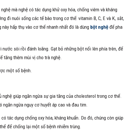
g nghệ mà nghệ có tác dụng khử oxy hóa, chống viêm và kháng
g đi nuôi sống các tế bào trong cơ thể: vitamin B, C, E và K, sắt,
g này hấp thụ vào cơ thể nhanh nhất đó là dùng
bột nghệ
để pha
 nước sôi rồi đánh loãng. Gạt bỏ những bột nổi lên phía trên, để
ể tăng thêm mùi vị cho trà nghệ.
ược một số bệnh.
 nghệ giúp ngăn ngừa sự gia tăng của cholesterol trong cơ thể.
đó ngăn ngừa nguy cơ huyết áp cao và đau tim.
ệ có tác dụng chống oxy hóa, kháng khuẩn. Do đó, chúng còn giúp
 thể để chống lại một số bệnh nhiễm trùng.