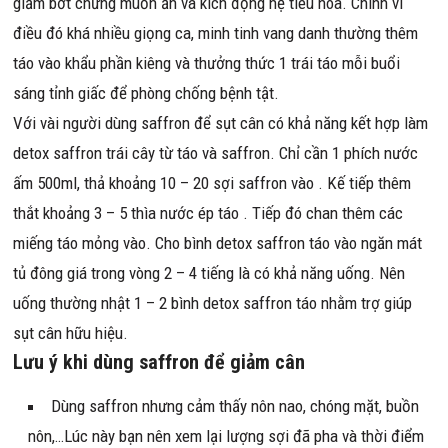
giảm bớt chứng muốn ăn và kích động hệ tiêu hóa. Chính vì
điều đó khá nhiều giọng ca, minh tinh vang danh thường thêm
táo vào khẩu phần kiêng và thưởng thức 1 trái táo mỗi buổi
sáng tỉnh giấc để phòng chống bệnh tật.
Với vài người dùng saffron để sụt cân có khả năng kết hợp làm
detox saffron trái cây từ táo và saffron. Chỉ cần 1 phích nước
ấm 500ml, thả khoảng 10 – 20 sợi saffron vào . Kế tiếp thêm
thắt khoảng 3 – 5 thìa nước ép táo . Tiếp đó chan thêm các
miếng táo mỏng vào. Cho bình detox saffron táo vào ngăn mát
tủ đông giá trong vòng 2 – 4 tiếng là có khả năng uống. Nên
uống thường nhật 1 – 2 bình detox saffron táo nhằm trợ giúp
sụt cân hữu hiệu.
Lưu ý khi dùng saffron để giảm cân
Dùng saffron nhưng cảm thấy nôn nao, chóng mặt, buồn
nôn,…Lúc này bạn nên xem lại lượng sợi đã pha và thời điểm