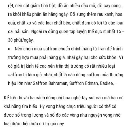
rệt, nên cắt giảm tinh bột, đồ ăn nhiều dầu mỡ, đồ cay nóng,…
ra khỏi khẩu phần ăn hằng ngày. Bổ sung thêm rau xanh, hoa
quả, chất xơ và các loại chất béo, chất đạm có lợi từ các loại
cá, hải sản. Ngoài ra đừng quên tập luyện thể dục ít nhất 15 –
30 phút/ngày.
Nên chọn mua saffron chuẩn chính hãng từ Iran để tránh
trường hợp mua phải hàng giả, nhái gây hại cho sức khỏe. Vì
có giá trị kinh tế cao nên trên thị trường có rất nhiều loại
saffron bị làm giả, nhái, nhất là các dòng saffron của thương
hiệu lớn như Saffron Bahraman, Saffron Edman, Badiee,…
Kể trên là vài ba cách dùng nhị hoa nghệ tây sụt cân mà bạn có
khả năng tìm hiểu. Hy vọng hàng chục triệu người có thể có
được số trọng lượng và số đo các vòng như nguyện vọng nhờ
loại dược liệu hữu cơ trị giá này.