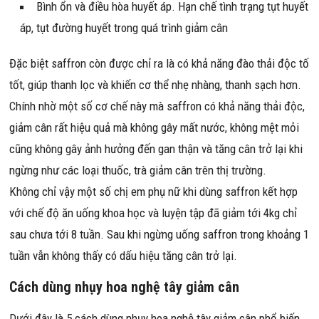
Bình ổn và điều hòa huyết áp. Hạn chế tình trạng tụt huyết
áp, tụt đường huyết trong quá trình giảm cân
Đặc biệt saffron còn được chỉ ra là có khả năng đào thải độc tố
tốt, giúp thanh lọc và khiến cơ thể nhẹ nhàng, thanh sạch hơn.
Chính nhờ một số cơ chế này mà saffron có khả năng thải độc,
giảm cân rất hiệu quả mà không gây mất nước, không mệt mỏi
cũng không gây ảnh hưởng đến gan thận và tăng cân trở lại khi
ngừng như các loại thuốc, trà giảm cân trên thị trường.
Không chỉ vậy một số chị em phụ nữ khi dùng saffron kết hợp
với chế độ ăn uống khoa học và luyện tập đã giảm tới 4kg chỉ
sau chưa tới 8 tuần. Sau khi ngừng uống saffron trong khoảng 1
tuần vẫn không thấy có dấu hiệu tăng cân trở lại.
Cách dùng nhụy hoa nghệ tây giảm cân
Dưới đây là 5 cách dùng nhụy hoa nghệ tây giảm cân phổ biến