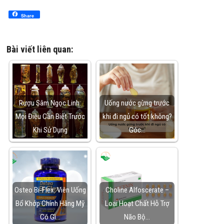
Share
Bài viết liên quan:
Rượu Sâm Ngọc Linh:
Uống nước gừng trước
Mọi Điều Cần Biết Trước
khi đi ngủ có tốt không?
Khi Sử Dụng
Góc…
Osteo Bi-Flex: Viên Uống
Choline Alfoscerate –
Bổ Khớp Chính Hãng Mỹ
Loại Hoạt Chất Hỗ Trợ
Có Gì…
Não Bộ…