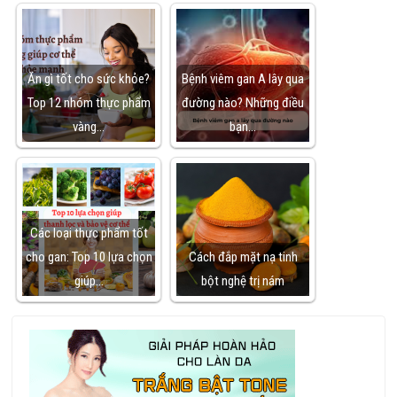
Ăn gì tốt cho sức khỏe?
Bệnh viêm gan A lây qua
Top 12 nhóm thực phẩm
đường nào? Những điều
vàng…
bạn…
Các loại thực phẩm tốt
cho gan: Top 10 lựa chọn
Cách đắp mặt nạ tinh
giúp…
bột nghệ trị nám