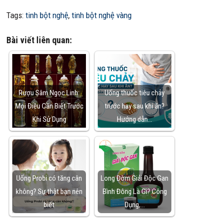
Tags:
tinh bột nghệ
,
tinh bột nghệ vàng
Bài viết liên quan:
Rượu Sâm Ngọc Linh:
Uống thuốc tiêu chảy
Mọi Điều Cần Biết Trước
trước hay sau khi ăn?
Khi Sử Dụng
Hướng dẫn…
Uống Probi có tăng cân
Long Đờm Giải Độc Gan
không? Sự thật bạn nên
Bình Đông Là Gì? Công
biết
Dụng,…