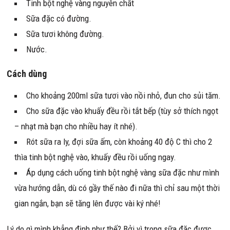
Tinh bột nghệ vàng nguyên chất
Sữa đặc có đường.
Sữa tươi không đường.
Nước.
Cách dùng
Cho khoảng 200ml sữa tươi vào nồi nhỏ, đun cho sủi tăm.
Cho sữa đặc vào khuấy đều rồi tắt bếp (tùy sở thích ngọt
– nhạt mà bạn cho nhiều hay ít nhé).
Rót sữa ra ly, đợi sữa ấm, còn khoảng 40 độ C thì cho 2
thìa tinh bột nghệ vào, khuấy đều rồi uống ngay.
Áp dụng cách uống tinh bột nghệ vàng sữa đặc như mình
vừa hướng dẫn, dù có gầy thế nào đi nữa thì chỉ sau một thời
gian ngắn, bạn sẽ tăng lên được vài ký nhé!
Lý do gì mình khẳng định như thế? Bởi vì trong sữa đặc được