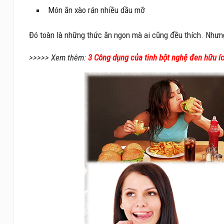
Món ăn xào rán nhiều dầu mỡ
Đó toàn là những thức ăn ngon mà ai cũng đều thích. Nhưng
>>>>> Xem thêm:
3 Công dụng của tinh bột nghệ đen hữu íc