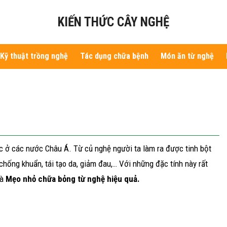
KIẾN THỨC CÂY NGHỆ
Kỹ thuật trồng nghệ
Tác dụng chữa bệnh
Món ăn từ nghệ
c ở các nước Châu Á. Từ củ nghệ người ta làm ra được tinh bột
ống khuẩn, tái tạo da, giảm đau,… Với những đặc tính này rất
là
Mẹo nhỏ chữa bỏng từ nghệ hiệu quả.