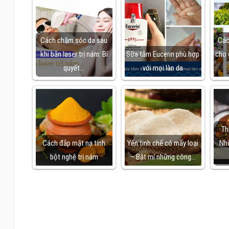
Cách chăm sóc da sau
Các
khi bắn laser trị nám: Bí
Sữa tắm Eucerin phù hợp
cho 
quyết…
với mọi làn da
Th
Cách đắp mặt nạ tinh
Yến tinh chế có mấy loại
Nh
bột nghệ trị nám
– Bật mí những công…