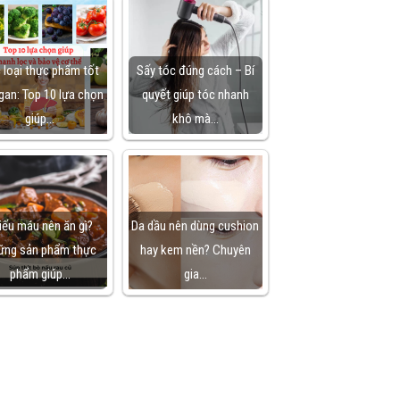
 loại thực phẩm tốt
Sấy tóc đúng cách – Bí
gan: Top 10 lựa chọn
quyết giúp tóc nhanh
giúp…
khô mà…
iếu máu nên ăn gì?
Da dầu nên dùng cushion
ững sản phẩm thực
hay kem nền? Chuyên
phẩm giúp…
gia…