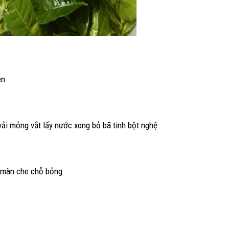
ên
ải mỏng vắt lấy nước xong bỏ bã tinh bột nghệ
i màn che chỗ bỏng