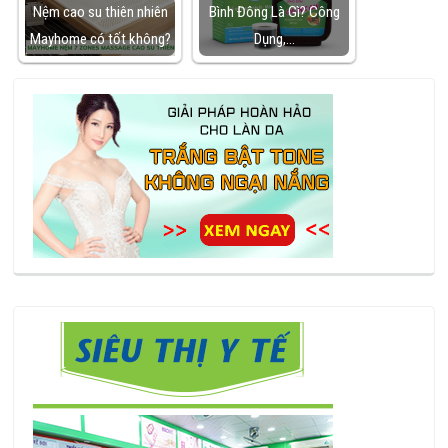
Nệm cao su thiên nhiên
Bình Đông Là Gì? Công
Mayhome có tốt không?
Dụng,…