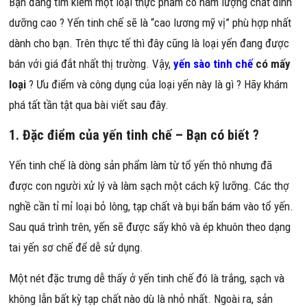
Bạn đang tìm kiếm một loại thực phẩm có hàm lượng chất dinh
dưỡng cao ? Yến tinh chế sẽ là “cao lương mỹ vị” phù hợp nhất
dành cho bạn. Trên thực tế thì đây cũng là loại yến đang được
bán với giá đắt nhất thị trường. Vậy,
yến sào tinh chế
có mấy
loại
? Ưu điểm và công dụng của loại yến này là gì ? Hãy khám
phá tất tần tật qua bài viết sau đây.
1. Đặc điểm của yến tinh chế – Bạn có biết ?
Yến tinh chế là dòng sản phẩm làm từ tổ yến thô nhưng đã
được con người xử lý và làm sạch một cách kỹ lưỡng. Các thợ
nghề cần tỉ mỉ loại bỏ lông, tạp chất và bụi bẩn bám vào tổ yến.
Sau quá trình trên, yến sẽ được sấy khô và ép khuôn theo dạng
tai yến sơ chế để dễ sử dụng.
Một nét đặc trưng dễ thấy ở yến tinh chế đó là trắng, sạch và
không lẫn bất kỳ tạp chất nào dù là nhỏ nhất. Ngoài ra, sản