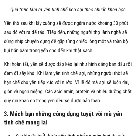
Quá trình làm ra yến tinh chế kéo sợi theo chuẩn khoa học
Yến thô sau khi lấy xuống sẽ được ngâm nước khoảng 30 phút
sau đó vớt ra để ráo. TIếp đến, những người thợ lành nghề sẽ
dùng nhíp chuyên dụng để gắp từng chiếc lông một và toàn bộ
bụi bẩn bám trong yến cho đến khi thật sạch.
Khi hoàn tất, yến sẽ được đắp kéo lại như hình dáng ban đầu rồi
đem đi sấy khô. Khi làm yến tinh chế sợi, những người thời sẽ
hạn chế cho yến tiếp xúc với nước. Vì lẽ đó mà sợi sẽ luôn dai,
giòn và ngon miệng. Các acid amin, protein và nhiều dưỡng chất
quý giá khác có trong yến đều sẽ được bảo toàn.
3. Mách bạn những công dụng tuyệt vời mà yến
tinh chế mang lại
Sau khi đã biết được
yến tinh chế có mấy loại
thì mời