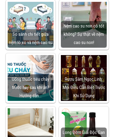
Nệm cao su non có tốt
So sánh chi tiết giữa
không? Sự thật về nệm
nệm lò xo và nệm cao su
cao su non!
Uống thuốc tiêu chảy
Rượu Sâm Ngọc Linh:
trước hay sau khi ăn?
Mọi Điều Cần Biết Trước
Hướng dẫn…
Khi Sử Dụng
Long Đờm Giải Độc Gan