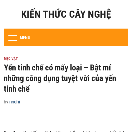
KIẾN THỨC CÂY NGHỆ
MENU
MẸO VẶT
Yến tinh chế có mấy loại – Bật mí
những công dụng tuyệt vời của yến
tinh chế
by
nnghi