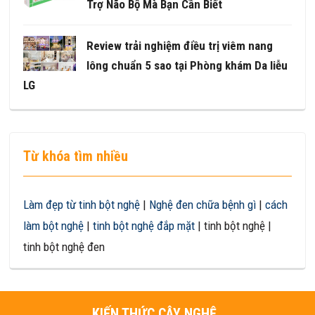
Trợ Não Bộ Mà Bạn Cần Biết
Review trải nghiệm điều trị viêm nang
lông chuẩn 5 sao tại Phòng khám Da liễu
LG
Từ khóa tìm nhiều
Làm đẹp từ tinh bột nghệ
|
Nghệ đen chữa bệnh gì
|
cách
làm bột nghệ
|
tinh bột nghệ đắp mặt
| tinh bột nghệ |
tinh bột nghệ đen
KIẾN THỨC CÂY NGHỆ