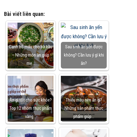
Bài viết liên quan:
Canh bổ máu cho bà bầu
Sau sinh ăn yến được
– Những món ăn giúp
không? Cần lưu ý gì khi
mẹ…
ăn?
Ăn gì tốt cho sức khỏe?
Thiếu máu nên ăn gì?
Top 12 nhóm thực phẩm
Những sản phẩm thực
vàng…
phẩm giúp…