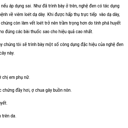
 nếu áp dụng sai. Như đã trình bày ở trên, nghệ đen có tác dụng
bệnh về viêm loét dạ dày. Khi được hấp thụ trực tiếp vào dạ dày,
húng còn làm vết loét trở nên trầm trọng hơn do tính phá huyết
ho đúng các bài thuốc sao cho hiệu quả cao nhất.
ây chúng tôi sẽ trình bày một số công dụng đặc hiệu của nghệ đen
cây này.
ở chị em phụ nữ.
c chứng đầy hơi, ợ chua gây buồn nôn.
uyết.
 trên da.