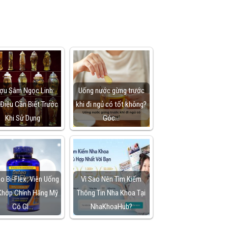
ợu Sâm Ngọc Linh:
Uống nước gừng trước
Điều Cần Biết Trước
khi đi ngủ có tốt không?
Khi Sử Dụng
Góc…
o Bi-Flex: Viên Uống
Vì Sao Nên Tìm Kiếm
Khớp Chính Hãng Mỹ
Thông Tin Nha Khoa Tại
Có Gì…
NhaKhoaHub?