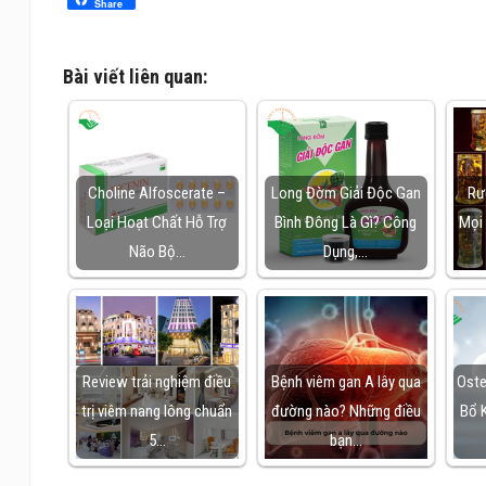
Share
Bài viết liên quan:
Choline Alfoscerate –
Long Đờm Giải Độc Gan
Rư
Loại Hoạt Chất Hỗ Trợ
Bình Đông Là Gì? Công
Mọi 
Não Bộ…
Dụng,…
Review trải nghiệm điều
Bệnh viêm gan A lây qua
Oste
trị viêm nang lông chuẩn
đường nào? Những điều
Bổ 
5…
bạn…