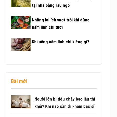
tại nhà bằng râu ngô
Những lợi ích vượt trội khi dùng
nấm linh chi tươi
Khi uống nấm linh chi kiêng gì?
Bài mới
Người lớn bị tiêu chảy bao lâu thì
khỏi? Khi nào cần đi khám bác sĩ