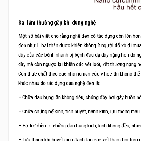
Sai lầm thường gặp khi dùng nghệ
Một số bài viết cho rằng nghệ đen có tác dụng còn lớn hơn
đen như 1 loại thần dược khiến không ít người đổ xô đi mu
dày của các bệnh nhanh bị bệnh đau dạ dày nặng hơn do ng
dày mà còn ngược lại khiến các vết loét, vết thương nạng 
Còn thực chất theo các nhà nghiên cứu y học thì không thể
khác nhau do tác dụng của nghệ đen là:
– Chữa đau bụng, ăn không tiêu, chứng đầy hơi gây buồn n
– Chữa chứng bế kinh, tích huyết, hành kinh, lưu thông máu
– Hỗ trợ điều trị chứng đau bụng kinh, kinh không đều, nhi
– Lưu thông khí huyết giúp đánh tan các vết thâm tím trên 