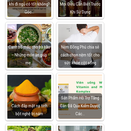
khi đi ngủ có tốt không?
Mọi Điều Cần Biết Trước
Góc…
Khi Sử Dụng
Canh bổ máu cho bà bầu
Nệm Đồng Phú chia sẻ
– Những món ăn giúp
cách chọn nệm tốt cho
mẹ…
sức khỏe cột sống
Sản Phẩm Hỗ Trợ Tăng
Cách đắp mặt nạ tinh
Cân Đã Qua Kiểm Duyệt:
bột nghệ trị nám
Các…