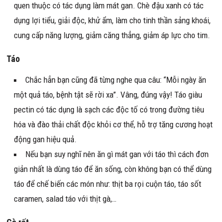
quen thuộc có tác dụng làm mát gan. Chè đậu xanh có tác
dụng lợi tiểu, giải độc, khử ẩm, làm cho tinh thần sảng khoái,
cung cấp năng lượng, giảm căng thẳng, giảm áp lực cho tim.
Táo
Chắc hẳn bạn cũng đã từng nghe qua câu: “Mỗi ngày ăn
một quả táo, bệnh tật sẽ rời xa”. Vâng, đúng vậy! Táo giàu
pectin có tác dụng là sạch các độc tố có trong đường tiêu
hóa và đào thải chất độc khỏi cơ thể, hỗ trợ tăng cương hoạt
động gan hiệu quả.
Nếu bạn suy nghĩ nên ăn gì mát gan với táo thì cách đơn
giản nhất là dùng táo để ăn sống, còn không bạn có thể dùng
táo để chế biến các món như: thịt ba rọi cuộn táo, táo sốt
caramen, salad táo với thịt gà,…