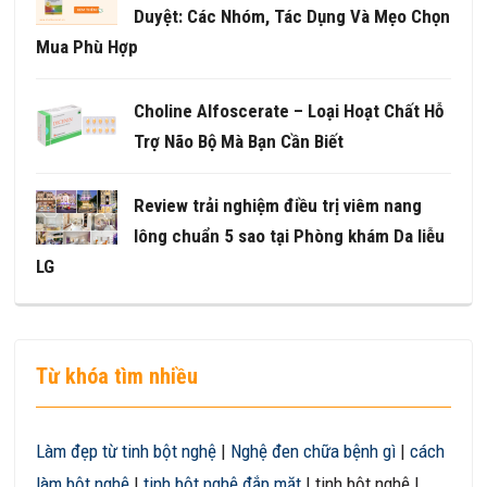
Duyệt: Các Nhóm, Tác Dụng Và Mẹo Chọn
Mua Phù Hợp
Choline Alfoscerate – Loại Hoạt Chất Hỗ
Trợ Não Bộ Mà Bạn Cần Biết
Review trải nghiệm điều trị viêm nang
lông chuẩn 5 sao tại Phòng khám Da liễu
LG
Từ khóa tìm nhiều
Làm đẹp từ tinh bột nghệ
|
Nghệ đen chữa bệnh gì
|
cách
làm bột nghệ
|
tinh bột nghệ đắp mặt
| tinh bột nghệ |