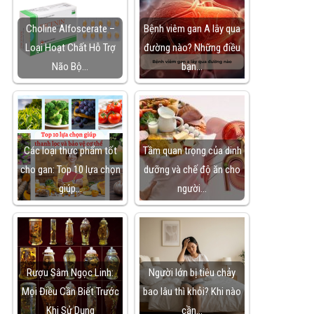
Choline Alfoscerate –
Bệnh viêm gan A lây qua
Loại Hoạt Chất Hỗ Trợ
đường nào? Những điều
Não Bộ…
bạn…
Các loại thực phẩm tốt
Tầm quan trọng của dinh
cho gan: Top 10 lựa chọn
dưỡng và chế độ ăn cho
giúp…
người…
Rượu Sâm Ngọc Linh:
Người lớn bị tiêu chảy
Mọi Điều Cần Biết Trước
bao lâu thì khỏi? Khi nào
Khi Sử Dụng
cần…