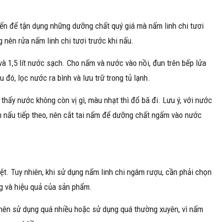
iến để tận dụng những dưỡng chất quý giá mà nấm linh chi tươi
 nên rửa nấm linh chi tươi trước khi nấu.
và 1,5 lít nước sạch. Cho nấm và nước vào nồi, đun trên bếp lửa
 đó, lọc nước ra bình và lưu trữ trong tủ lạnh.
 thấy nước không còn vị gì, màu nhạt thì đổ bã đi. Lưu ý, với nước
ần nấu tiếp theo, nên cắt tai nấm để dưỡng chất ngấm vào nước
biệt. Tuy nhiên, khi sử dụng nấm linh chi ngâm rượu, cần phải chọn
ng và hiệu quả của sản phẩm.
g nên sử dụng quá nhiều hoặc sử dụng quá thường xuyên, vì nấm