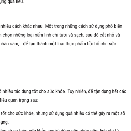
ụng quá liều.
 nhiều cách khác nhau. Một trong những cách sử dụng phổ biến
n chọn những loại nấm linh chi tươi và sạch, sau đó cắt nhỏ và
 nhân sâm,.. để tạo thành một loại thực phẩm bồi bổ cho sức
 nhiều tác dụng tốt cho sức khỏe. Tuy nhiên, để tận dụng hết các
điều quan trọng sau:
 tốt cho sức khỏe, nhưng sử dụng quá nhiều có thể gây ra một số
bụng.
ợng và an toàn sức khỏe, người dùng nên chọn nấm linh chi từ