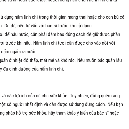
ử dụng nấm linh chi trong thời gian mang thai hoặc cho con bú có
. Do đó, nên tư vấn với bác sĩ trước khi sử dụng.
ươi để nấu nước, cần phải đảm bảo đúng cách để giữ được phần
ơi trước khi nấu. Nấm linh chi tươi cần được cho vào nồi với
để nấm ngấm ra nước.
quản ở nhiệt độ thấp, mát mẻ và khô ráo. Nếu muốn bảo quản lâu
y đủ dinh dưỡng của nấm linh chi.
ơi và các lợi ích của nó cho sức khỏe. Tuy nhiên, đừng quên rằng
i một số người nhất định và cần được sử dụng đúng cách. Nếu bạn
ng pháp hỗ trợ sức khỏe, hãy tham khảo ý kiến của bác sĩ hoặc