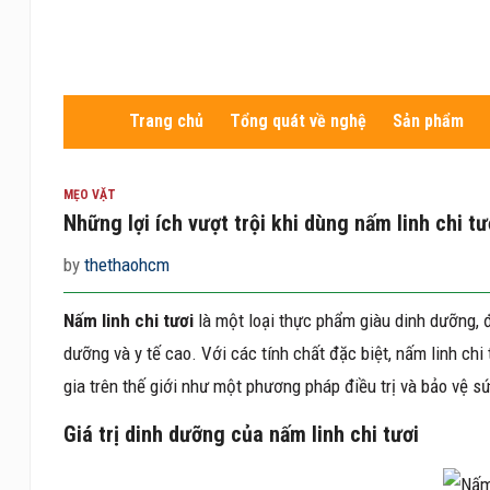
Trang chủ
Tổng quát về nghệ
Sản phẩm
MẸO VẶT
Những lợi ích vượt trội khi dùng nấm linh chi tư
by
thethaohcm
Nấm linh chi tươi
là một loại thực phẩm giàu dinh dưỡng, đ
dưỡng và y tế cao. Với các tính chất đặc biệt, nấm linh ch
gia trên thế giới như một phương pháp điều trị và bảo vệ s
Giá trị dinh dưỡng của nấm linh chi tươi