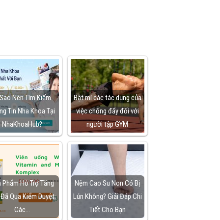
 Sao Nên Tìm Kiếm
Bật mí các tác dụng của
ng Tin Nha Khoa Tại
việc chống đẩy đối với
NhaKhoaHub?
người tập GYM
 Phẩm Hỗ Trợ Tăng
Nệm Cao Su Non Có Bị
 Đã Qua Kiểm Duyệt:
Lún Không? Giải Đáp Chi
Các…
Tiết Cho Bạn