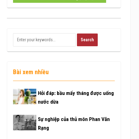
Bài xem nhiều
Hỏi đáp: bầu mấy tháng được uống
nước dừa
Sự nghiệp của thủ môn Phan Văn
Rạng