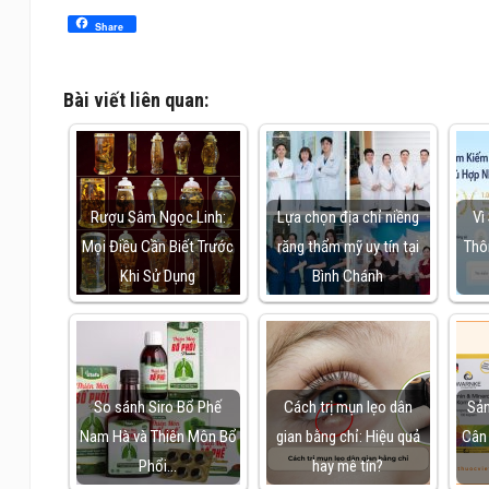
Share
Bài viết liên quan:
Rượu Sâm Ngọc Linh:
Lựa chọn địa chỉ niềng
Vì
Mọi Điều Cần Biết Trước
răng thẩm mỹ uy tín tại
Thô
Khi Sử Dụng
Bình Chánh
So sánh Siro Bổ Phế
Cách trị mụn lẹo dân
Sản
Nam Hà và Thiên Môn Bổ
gian bằng chỉ: Hiệu quả
Cân
Phổi…
hay mê tín?