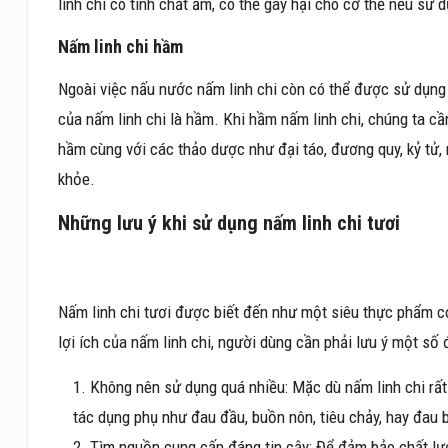
linh chi có tính chất ấm, có thể gây hại cho cơ thể nếu sử d
Nấm linh chi hầm
Ngoài việc nấu nước nấm linh chi còn có thể được sử dụng
của nấm linh chi là hầm. Khi hầm nấm linh chi, chúng ta cầ
hầm cùng với các thảo dược như đại táo, đương quy, kỷ tử,
khỏe.
Những lưu ý khi sử dụng nấm linh chi tươi
Nấm linh chi tươi được biết đến như một siêu thực phẩm có
lợi ích của nấm linh chi, người dùng cần phải lưu ý một số 
Không nên sử dụng quá nhiều: Mặc dù nấm linh chi rất
tác dụng phụ như đau đầu, buồn nôn, tiêu chảy, hay đau 
Tìm nguồn cung cấp đáng tin cậy: Để đảm bảo chất lư