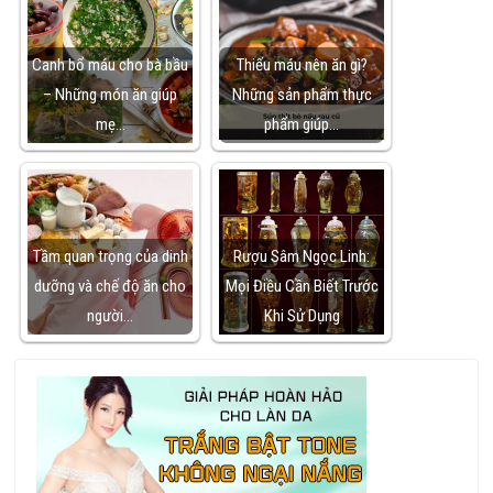
Canh bổ máu cho bà bầu
Thiếu máu nên ăn gì?
– Những món ăn giúp
Những sản phẩm thực
mẹ…
phẩm giúp…
Tầm quan trọng của dinh
Rượu Sâm Ngọc Linh:
dưỡng và chế độ ăn cho
Mọi Điều Cần Biết Trước
người…
Khi Sử Dụng