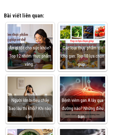
Bài viết liên quan:
Ăn gì tốt cho sức khỏe?
Các loại thực phẩm tốt
Top 12 nhóm thực phẩm
cho gan: Top 10 lựa chọn
vàng…
giúp…
Người lớn bị tiêu chảy
Bệnh viêm gan A lây qua
bao lâu thì khỏi? Khi nào
đường nào? Những điều
cần…
bạn…