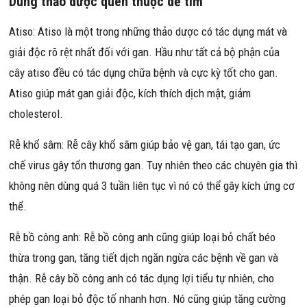
Dùng thảo dược quen thuộc dễ tìm
Atiso: Atiso là một trong những thảo dược có tác dụng mát và
giải độc rõ rệt nhất đối với gan. Hầu như tất cả bộ phận của
cây atiso đều có tác dụng chữa bệnh và cực kỳ tốt cho gan.
Atiso giúp mát gan giải độc, kích thích dịch mật, giảm
cholesterol.
Rễ khổ sâm: Rễ cây khổ sâm giúp bảo vệ gan, tái tạo gan, ức
chế virus gây tổn thương gan. Tuy nhiên theo các chuyên gia thì
không nên dùng quá 3 tuần liên tục vì nó có thể gây kích ứng cơ
thể.
Rễ bồ công anh: Rễ bồ công anh cũng giúp loại bỏ chất béo
thừa trong gan, tăng tiết dịch ngăn ngừa các bệnh về gan và
thận. Rễ cây bồ công anh có tác dụng lợi tiểu tự nhiên, cho
phép gan loại bỏ độc tố nhanh hơn. Nó cũng giúp tăng cường