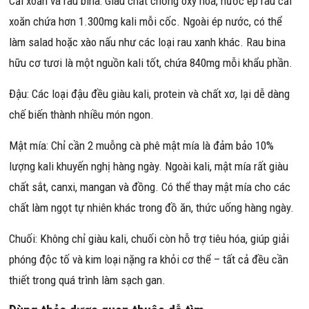
Cải xoăn và rau bina: Giàu chất chống oxy hóa, nước ép rau cải
xoăn chứa hơn 1.300mg kali mỗi cốc. Ngoài ép nước, có thể
làm salad hoặc xào nấu như các loại rau xanh khác. Rau bina
hữu cơ tươi là một nguồn kali tốt, chứa 840mg mỗi khẩu phần.
Đậu: Các loại đậu đều giàu kali, protein và chất xơ, lại dễ dàng
chế biến thành nhiều món ngon.
Mật mía: Chỉ cần 2 muỗng cà phê mật mía là đảm bảo 10%
lượng kali khuyến nghị hàng ngày. Ngoài kali, mật mía rất giàu
chất sắt, canxi, mangan và đồng. Có thể thay mật mía cho các
chất làm ngọt tự nhiên khác trong đồ ăn, thức uống hàng ngày.
Chuối: Không chỉ giàu kali, chuối còn hỗ trợ tiêu hóa, giúp giải
phóng độc tố và kim loại nặng ra khỏi cơ thể – tất cả đều cần
thiết trong quá trình làm sạch gan.