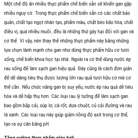
Một chế độ ăn nhiều thực phẩm chế biến sẵn sẽ khiến gan gặp
nhiều nguy cơ. Trong thực phẩm chế biến sẵn có các chất bảo
quản, chất tạo ngọt nhân tạo, phẩm màu, chất béo bão hòa, chất
điều vị, quá nhiều muối…đều là những thứ gây hại đối với gan và
cơ thể. Vì vậy, nên thay thế những thực phẩm này bằng những
lựa chọn lành mạnh cho gan như dùng thực phẩm hữu cơ tươi
sống, chế biến khoa học tại nhà. Ngoài ra có thể dùng nước ép
rau sống để làm sạch gan hiệu quả. Đây cũng là cách đơn giản
để dễ dàng tiêu thụ được lượng lớn rau quả tươi hữu cơ mà cơ
thể cần. Nếu chức năng gan bị suy yếu, nước ép rau quả dễ tiêu
hóa và dễ hấp thụ hơn. Các loại rau lý tưởng để làm sạch gan
bao gồm bắp cải, súp lơ, cà rốt, dưa chuột, củ cải đường và rau
lá xanh. Các loại rau này giúp giảm nồng độ axit trong cơ thể,
tạo ra sự cân bằng pH.
Tăng cường thực phẩm giàu kali